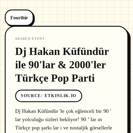
Fourthie
SHARED EVENT
Dj Hakan Küfündür
ile 90'lar & 2000'ler
Türkçe Pop Parti
SOURCE
:
ETKINLIK.IO
Dj Hakan Küfündür 'le çok eğlenceli bir 90 '
lar yolculuğu sizleri bekliyor! 90 ’ lar ın
Türkçe pop şarkı lar ı ve nostaljik görsellerle