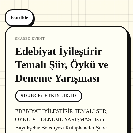
Fourthie
SHARED EVENT
Edebiyat İyileştirir
Temalı Şiir, Öykü ve
Deneme Yarışması
SOURCE
:
ETKINLIK.IO
EDEBİYAT İYİLEŞTİRİR TEMALI ŞİİR,
ÖYKÜ VE DENEME YARIŞMASI İzmir
Büyükşehir Belediyesi Kütüphaneler Şube