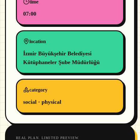
time
07:00
location
İzmir Büyükşehir Belediyesi
Kütüphaneler Şube Müdürlüğü
category
social · physical
REAL PLAN. LIMITED PREVIEW.