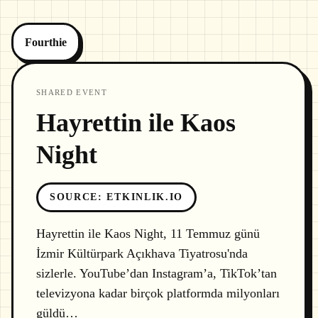
Fourthie
SHARED EVENT
Hayrettin ile Kaos
Night
SOURCE
:
ETKINLIK.IO
Hayrettin ile Kaos Night, 11 Temmuz günü
İzmir Kültürpark Açıkhava Tiyatrosu'nda
sizlerle. YouTube’dan Instagram’a, TikTok’tan
televizyona kadar birçok platformda milyonları
güldü…