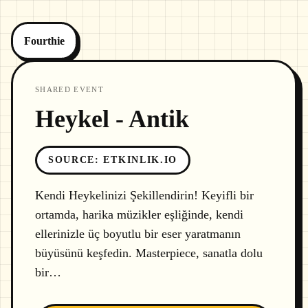
Fourthie
SHARED EVENT
Heykel - Antik
SOURCE
:
ETKINLIK.IO
Kendi Heykelinizi Şekillendirin! Keyifli bir
ortamda, harika müzikler eşliğinde, kendi
ellerinizle üç boyutlu bir eser yaratmanın
büyüsünü keşfedin. Masterpiece, sanatla dolu
bir…