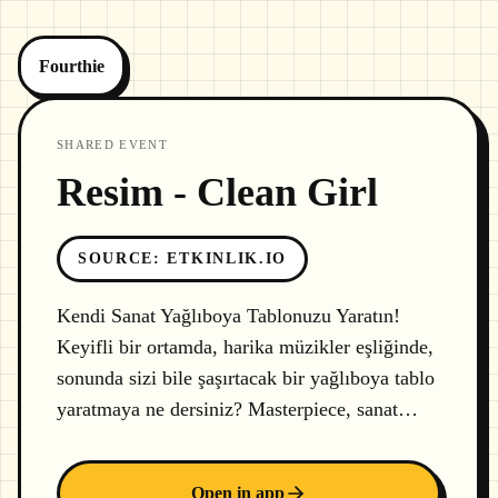
Fourthie
SHARED EVENT
Resim - Clean Girl
SOURCE
:
ETKINLIK.IO
Kendi Sanat Yağlıboya Tablonuzu Yaratın!
Keyifli bir ortamda, harika müzikler eşliğinde,
sonunda sizi bile şaşırtacak bir yağlıboya tablo
yaratmaya ne dersiniz? Masterpiece, sanat…
Open in app