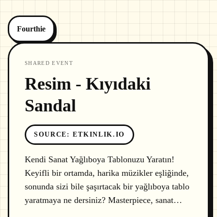
Fourthie
SHARED EVENT
Resim - Kıyıdaki
Sandal
SOURCE
:
ETKINLIK.IO
Kendi Sanat Yağlıboya Tablonuzu Yaratın!
Keyifli bir ortamda, harika müzikler eşliğinde,
sonunda sizi bile şaşırtacak bir yağlıboya tablo
yaratmaya ne dersiniz? Masterpiece, sanat…