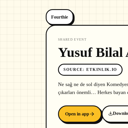
Fourthie
SHARED EVENT
Yusuf Bilal
SOURCE
:
ETKINLIK.IO
Ne sağ ne de sol diyen Komedyen Y
çıkarları önemli… Herkes bayan 
Downlo
Open in app