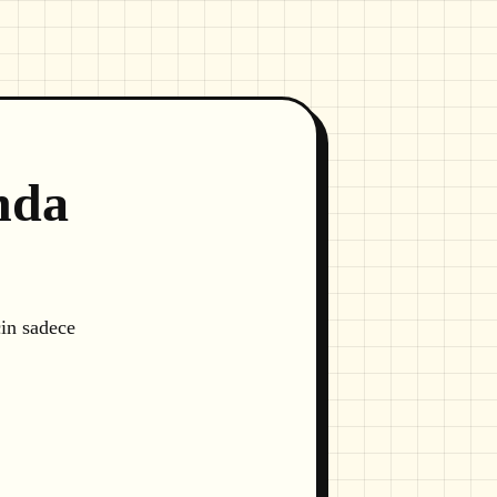
nda
çin sadece