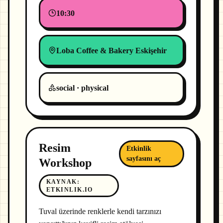
10:30
Loba Coffee & Bakery Eskişehir
social · physical
Resim
Etkinlik
sayfasını aç
Workshop
KAYNAK
:
ETKINLIK.IO
Tuval üzerinde renklerle kendi tarzınızı