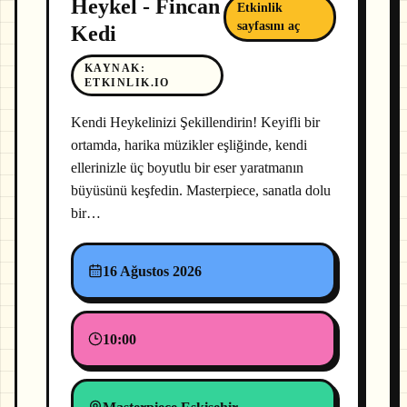
Heykel - Fincan
Etkinlik
sayfasını aç
Kedi
KAYNAK
:
ETKINLIK.IO
Kendi Heykelinizi Şekillendirin! Keyifli bir
ortamda, harika müzikler eşliğinde, kendi
ellerinizle üç boyutlu bir eser yaratmanın
büyüsünü keşfedin. Masterpiece, sanatla dolu
bir…
16 Ağustos 2026
10:00