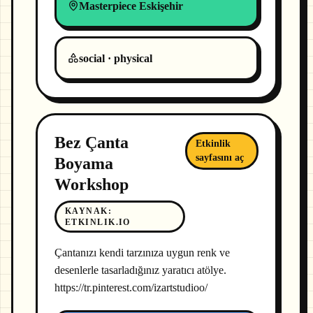
Masterpiece Eskişehir
social · physical
Bez Çanta
Etkinlik
sayfasını aç
Boyama
Workshop
KAYNAK
:
ETKINLIK.IO
Çantanızı kendi tarzınıza uygun renk ve
desenlerle tasarladığınız yaratıcı atölye.
https://tr.pinterest.com/izartstudioo/