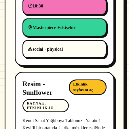
10:30
Masterpiece Eskişehir
social · physical
Resim -
Etkinlik
sayfasını aç
Sunflower
KAYNAK
:
ETKINLIK.IO
Kendi Sanat Yağlıboya Tablonuzu Yaratın!
Keyifli bir ortamda, harika müzikler eşliğinde,