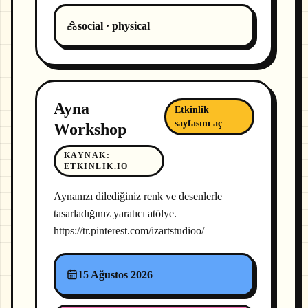
social · physical
Ayna
Etkinlik
sayfasını aç
Workshop
KAYNAK
:
ETKINLIK.IO
Aynanızı dilediğiniz renk ve desenlerle
tasarladığınız yaratıcı atölye.
https://tr.pinterest.com/izartstudioo/
15 Ağustos 2026