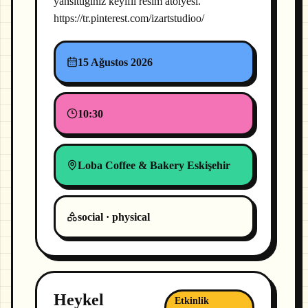
yansıttığınız keyifli resim atölyesi.
https://tr.pinterest.com/izartstudioo/
15 Ağustos 2026
10:30
Loba Coffee & Bakery Eskişehir
social · physical
Heykel
Etkinlik