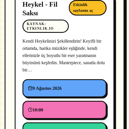
Heykel - Fil
Etkinlik
sayfasını aç
Saksı
KAYNAK
:
ETKINLIK.IO
Kendi Heykelinizi Şekillendirin! Keyifli bir
ortamda, harika müzikler eşliğinde, kendi
ellerinizle üç boyutlu bir eser yaratmanın
büyüsünü keşfedin. Masterpiece, sanatla dolu
bir…
9 Ağustos 2026
10:00