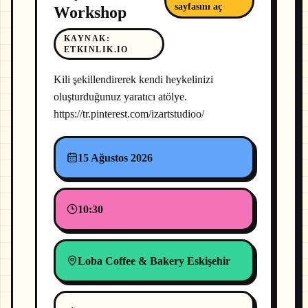
sayfasını aç
Workshop
KAYNAK
:
ETKINLIK.IO
Kili şekillendirerek kendi heykelinizi
oluşturduğunuz yaratıcı atölye.
https://tr.pinterest.com/izartstudioo/
15 Ağustos 2026
10:30
Loba Coffee & Bakery Eskişehir