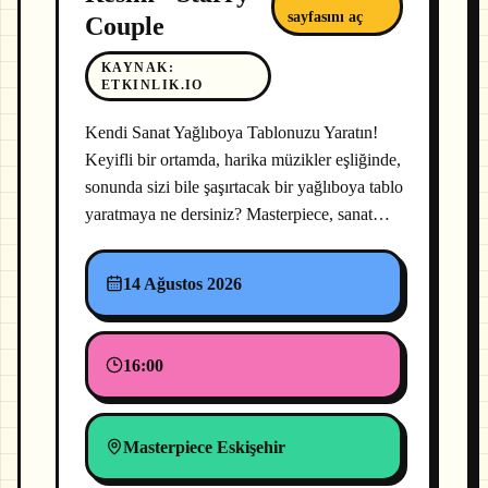
sayfasını aç
Couple
KAYNAK
:
ETKINLIK.IO
Kendi Sanat Yağlıboya Tablonuzu Yaratın!
Keyifli bir ortamda, harika müzikler eşliğinde,
sonunda sizi bile şaşırtacak bir yağlıboya tablo
yaratmaya ne dersiniz? Masterpiece, sanat…
14 Ağustos 2026
16:00
Masterpiece Eskişehir