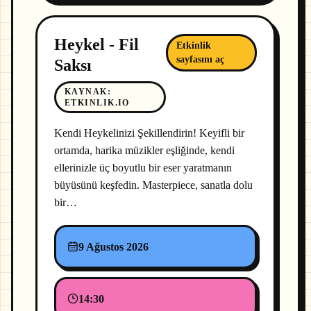
Heykel - Fil
Etkinlik
sayfasını aç
Saksı
KAYNAK
:
ETKINLIK.IO
Kendi Heykelinizi Şekillendirin! Keyifli bir
ortamda, harika müzikler eşliğinde, kendi
ellerinizle üç boyutlu bir eser yaratmanın
büyüsünü keşfedin. Masterpiece, sanatla dolu
bir…
9 Ağustos 2026
14:30