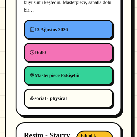
büyüsünü keşfedin. Masterpiece, sanatla dolu
bir…
13 Ağustos 2026
16:00
Masterpiece Eskişehir
social · physical
Resim - Starry
Etkinlik