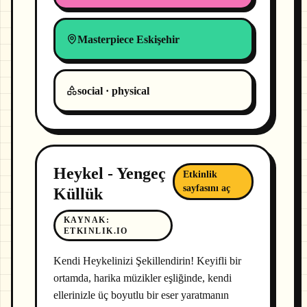
Masterpiece Eskişehir
social · physical
Heykel - Yengeç
Etkinlik
sayfasını aç
Küllük
KAYNAK
:
ETKINLIK.IO
Kendi Heykelinizi Şekillendirin! Keyifli bir
ortamda, harika müzikler eşliğinde, kendi
ellerinizle üç boyutlu bir eser yaratmanın