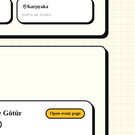
Karşıyaka
POPULAR ZONES
e Götür
Open event page