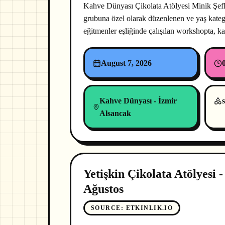
Kahve Dünyası Çikolata Atölyesi Minik Şefl
grubuna özel olarak düzenlenen ve yaş kateg
eğitmenler eşliğinde çalışılan workshopta, 
August 7, 2026
Kahve Dünyası - İzmir
s
Alsancak
Yetişkin Çikolata Atölyesi -
Ağustos
SOURCE
:
ETKINLIK.IO