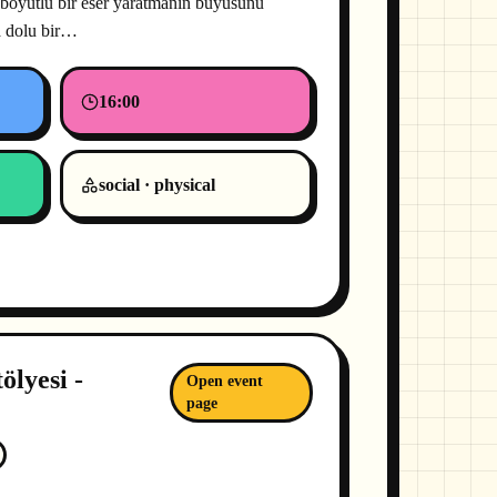
üç boyutlu bir eser yaratmanın büyüsünü
a dolu bir…
16:00
social · physical
ölyesi -
Open event
page