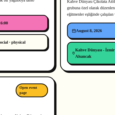
ak bir yağlıboya tablo
Kahve Dünyası Çikolata Atöly
grubuna özel olarak düzenlen
eğitmenler eşliğinde çalışıl
16:00
August 8, 2026
ocial · physical
Kahve Dünyası - İzmir
Alsancak
Open event
page