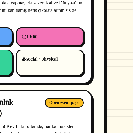
çikolata yapmayı da sever. Kahve Dünyası’nın
ini kanıtlamış nefis çikolatalarının siz de
or…
13:00
social · physical
sülük
Open event page
in! Keyifli bir ortamda, harika müzikler