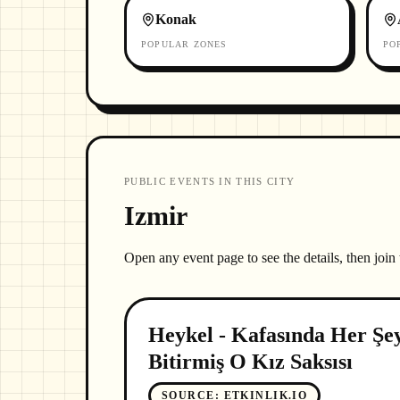
Konak
POPULAR ZONES
PO
PUBLIC EVENTS IN THIS CITY
Izmir
Open any event page to see the details, then join
Heykel - Kafasında Her Şe
Bitirmiş O Kız Saksısı
SOURCE
:
ETKINLIK.IO