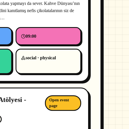
çikolata yapmayı da sever. Kahve Dünyası’nın
ini kanıtlamış nefis çikolatalarının siz de
or…
09:00
social · physical
Atölyesi -
Open event
page