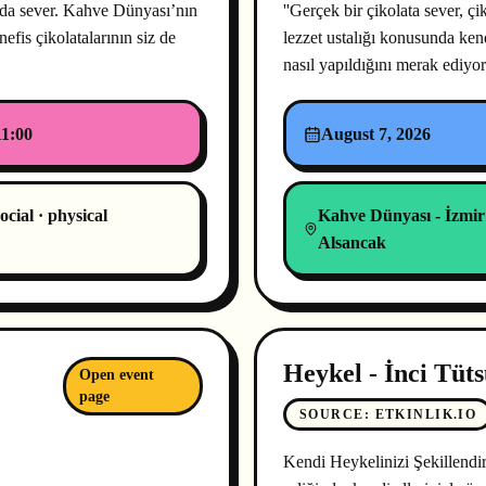
ı da sever. Kahve Dünyası’nın
''Gerçek bir çikolata sever, 
efis çikolatalarının siz de
lezzet ustalığı konusunda kend
nasıl yapıldığını merak ediy
11:00
August 7, 2026
ocial · physical
Kahve Dünyası - İzmir
Alsancak
Heykel - İnci Tüt
Open event
page
SOURCE
:
ETKINLIK.IO
Kendi Heykelinizi Şekillendir