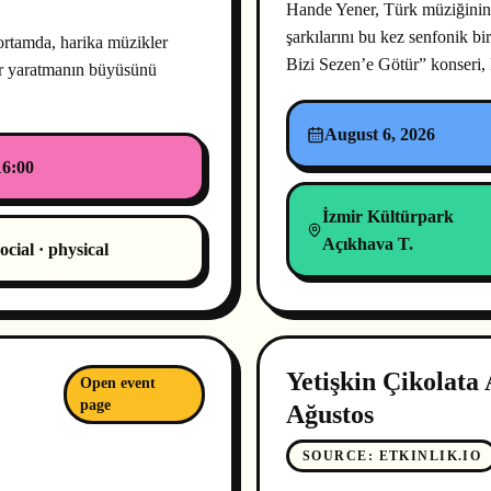
Hande Yener, Türk müziğinin
şarkılarını bu kez senfonik bi
 ortamda, harika müzikler
Bizi Sezen’e Götür” konseri
ser yaratmanın büyüsünü
August 6, 2026
16:00
İzmir Kültürpark
Açıkhava T.
ocial · physical
Yetişkin Çikolata 
Open event
page
Ağustos
SOURCE
:
ETKINLIK.IO