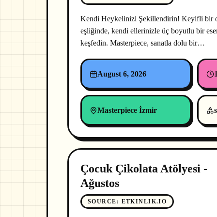
Kendi Heykelinizi Şekillendirin! Keyifli bir
eşliğinde, kendi ellerinizle üç boyutlu bir e
keşfedin. Masterpiece, sanatla dolu bir…
August 6, 2026
Masterpiece İzmir
s
Çocuk Çikolata Atölyesi -
Ağustos
SOURCE
:
ETKINLIK.IO