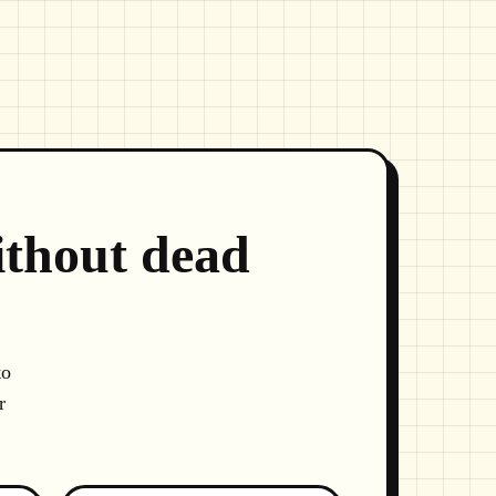
without dead
to
r