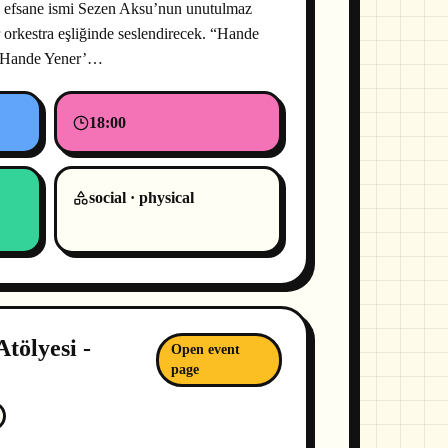
 efsane ismi Sezen Aksu’nun unutulmaz
r orkestra eşliğinde seslendirecek. “Hande
, Hande Yener’…
18:00
social · physical
Atölyesi -
Open event
page