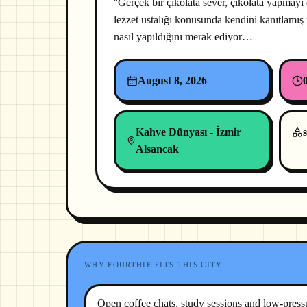
''Gerçek bir çikolata sever, çikolata yapmay
lezzet ustalığı konusunda kendini kanıtlamış n
nasıl yapıldığını merak ediyor…
August 8, 2026
Kahve Dünyası - İzmir
s
Alsancak
WHY FOURTHIE FITS THIS CITY
Open coffee chats, study sessions and low-pres