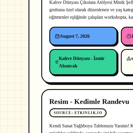
Kahve Dünyası Çikolata Atölyesi Minik Şefl
grubuna özel olarak düzenlenen ve yaş kateg
eğitmenler eşliğinde çalışılan workshopta, 
August 7, 2026
Kahve Dünyası - İzmir
s
Alsancak
Resim - Kedimle Randevu
SOURCE
:
ETKINLIK.IO
Kendi Sanat Yağlıboya Tablonuzu Yaratın! Ke