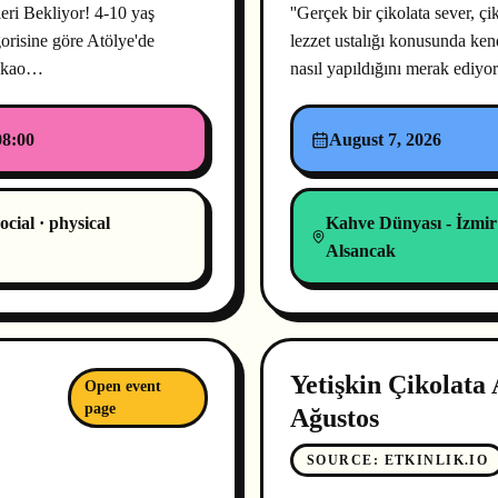
eri Bekliyor! 4-10 yaş
''Gerçek bir çikolata sever, 
orisine göre Atölye'de
lezzet ustalığı konusunda kend
kakao…
nasıl yapıldığını merak ediy
08:00
August 7, 2026
ocial · physical
Kahve Dünyası - İzmir
Alsancak
Yetişkin Çikolata 
Open event
page
Ağustos
SOURCE
:
ETKINLIK.IO