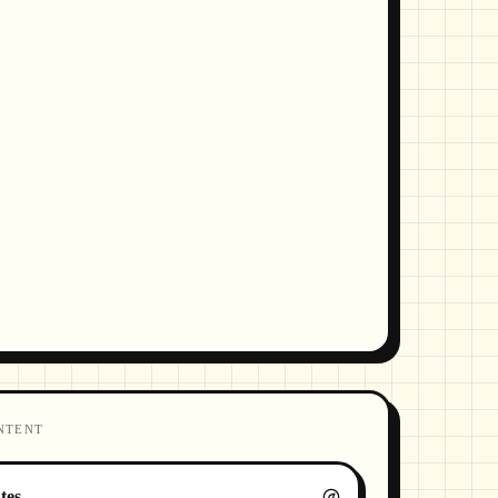
NTENT
tes