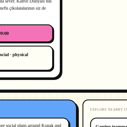
ı da sever. Kahve Dünyası’nın
efis çikolatalarının siz de
09:00
ocial · physical
EXPLORE NEARBY I
sure social plans around Konak and
Gaming teamma