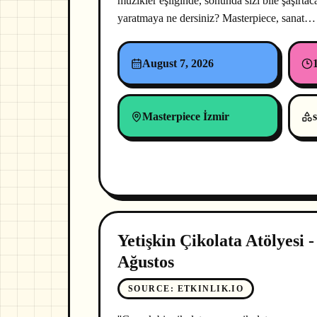
müzikler eşliğinde, sonunda sizi bile şaşırtac
yaratmaya ne dersiniz? Masterpiece, sanat…
August 7, 2026
Masterpiece İzmir
s
Yetişkin Çikolata Atölyesi -
Ağustos
SOURCE
:
ETKINLIK.IO