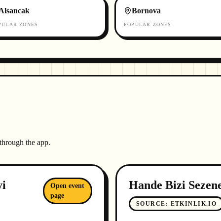
Alsancak
Bornova
PULAR ZONES
POPULAR ZONES
 through the app.
yi
Hande Bizi Sezen
Open event
page
SOURCE
:
ETKINLIK.IO