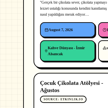
''Gerçek bir çikolata sever, çikolata yapmay
lezzet ustalığı konusunda kendini kanıtlamış n
nasıl yapıldığını merak ediyor…
August 7, 2026
Kahve Dünyası - İzmir
s
Alsancak
Çocuk Çikolata Atölyesi -
Ağustos
SOURCE
:
ETKINLIK.IO