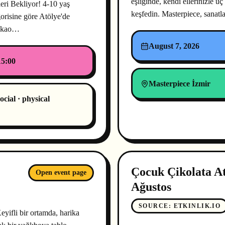
eşliğinde, kendi ellerinizle 
eri Bekliyor! 4-10 yaş
keşfedin. Masterpiece, sanatl
orisine göre Atölye'de
kakao…
August 7, 2026
15:00
Masterpiece İzmir
ocial · physical
Çocuk Çikolata At
Open event page
Ağustos
SOURCE
:
ETKINLIK.IO
yifli bir ortamda, harika